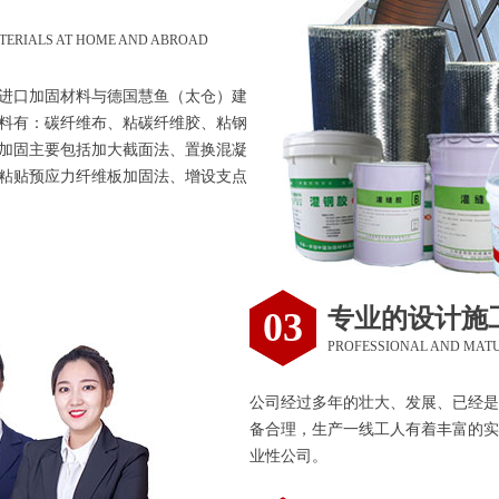
TERIALS AT HOME AND ABROAD
进口加固材料与德国慧鱼（太仓）建
料有：碳纤维布、粘碳纤维胶、粘钢
加固主要包括加大截面法、置换混凝
粘贴预应力纤维板加固法、增设支点
专业的设计施
03
PROFESSIONAL AND MAT
公司经过多年的壮大、发展、已经是
备合理，生产一线工人有着丰富的实
业性公司。