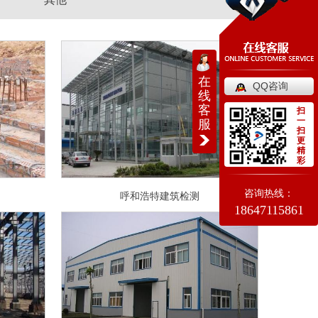
在
QQ咨询
线
客
扫
一
服
扫
更
精
彩
咨询热线：
呼和浩特建筑检测
18647115861