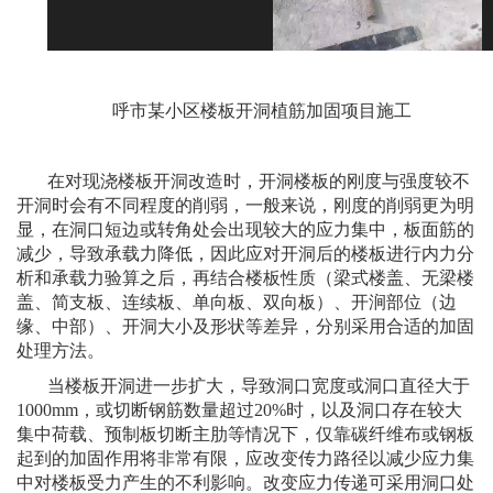
呼市某小区楼板开洞植筋加固项目施工
在对现浇楼板开洞改造时，开洞楼板的刚度与强度较不
开洞时会有不同程度的削弱，一般来说，刚度的削弱更为明
显，在洞口短边或转角处会出现较大的应力集中，板面筋的
减少，导致承载力降低，因此应对开洞后的楼板进行内力分
析和承载力验算之后，再结合楼板性质（梁式楼盖、无梁楼
盖、简支板、连续板、单向板、双向板）、开涧部位（边
缘、中部）、开洞大小及形状等差异，分别采用合适的加固
处理方法。
当楼板开洞进一步扩大，导致洞口宽度或洞口直径大于
1000mm，或切断钢筋数量超过20%时，以及洞口存在较大
集中荷载、预制板切断主肋等情况下，仅靠碳纤维布或钢板
起到的加固作用将非常有限，应改变传力路径以减少应力集
中对楼板受力产生的不利影响。改变应力传递可采用洞口处