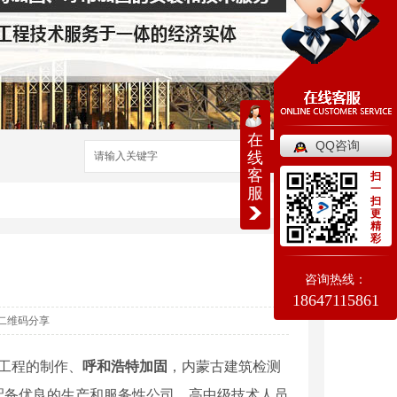
在
QQ咨询
线
搜索
客
扫
一
服
扫
更
精
彩
咨询热线：
18647115861
二维码分享
工程的制作、
呼和浩特加固
，内蒙古建筑检测
配备优良的生产和服务性公司，高中级技术人员