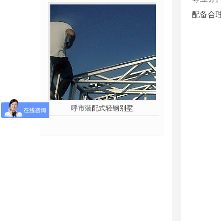
配备合理
桩施工
呼市装配式轻钢别墅
钢结构建筑