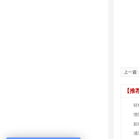
上一篇
【推
轻
增
如
浦