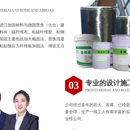
TERIALS AT HOME AND ABROAD
进口加固材料与德国慧鱼（太仓）建
料有：碳纤维布、粘碳纤维胶、粘钢
加固主要包括加大截面法、置换混凝
粘贴预应力纤维板加固法、增设支点
专业的设计施
03
PROFESSIONAL AND MAT
公司经过多年的壮大、发展、已经是
备合理，生产一线工人有着丰富的实
业性公司。