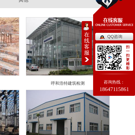
在
QQ咨询
线
客
扫
一
服
扫
更
精
彩
咨询热线：
呼和浩特建筑检测
18647115861