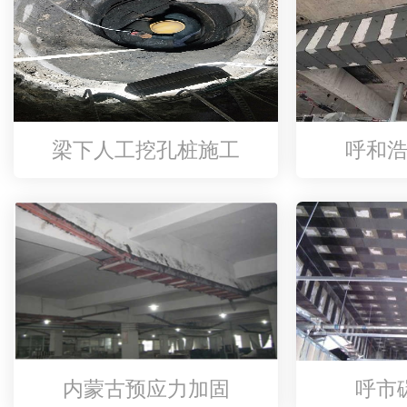
梁下人工挖孔桩施工
呼和
内蒙古预应力加固
呼市