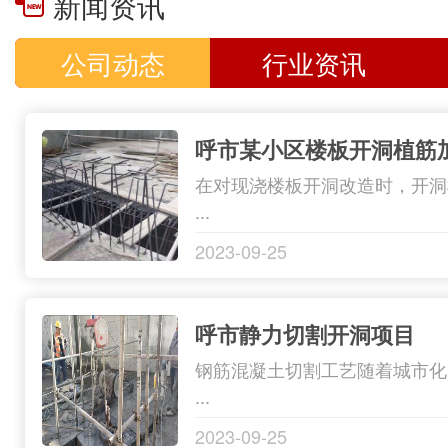
新闻资讯
司。主要业
构工程的制
公司动态
行业资讯
呼和浩特加
装和技术服
呼市某小区楼板开洞植筋
结构和薄壁
在对现浇楼板开洞改造时，开洞
加固主要包
...
换… ...
2023-09-25
呼市静力切割开洞项目
钢筋混凝土切割工艺随着城市化
...
2023-09-25