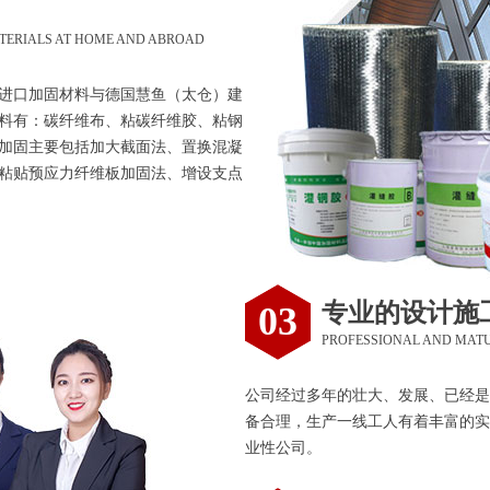
TERIALS AT HOME AND ABROAD
进口加固材料与德国慧鱼（太仓）建
料有：碳纤维布、粘碳纤维胶、粘钢
加固主要包括加大截面法、置换混凝
粘贴预应力纤维板加固法、增设支点
专业的设计施
03
PROFESSIONAL AND MAT
公司经过多年的壮大、发展、已经是
备合理，生产一线工人有着丰富的实
业性公司。