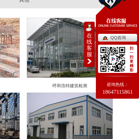
在
QQ咨询
线
客
扫
一
服
扫
更
精
彩
咨询热线：
呼和浩特建筑检测
18647115861