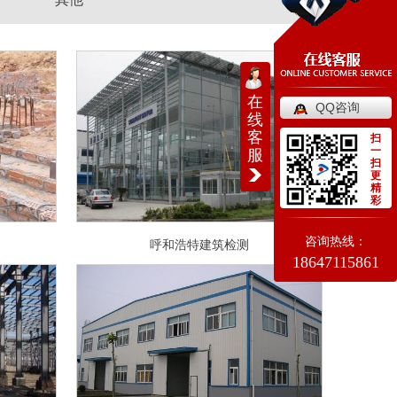
在
QQ咨询
线
客
扫
一
服
扫
更
精
彩
咨询热线：
呼和浩特建筑检测
18647115861