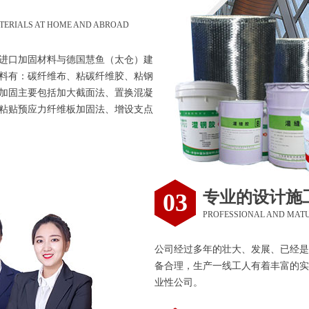
TERIALS AT HOME AND ABROAD
进口加固材料与德国慧鱼（太仓）建
料有：碳纤维布、粘碳纤维胶、粘钢
加固主要包括加大截面法、置换混凝
粘贴预应力纤维板加固法、增设支点
专业的设计施
03
PROFESSIONAL AND MAT
公司经过多年的壮大、发展、已经是
备合理，生产一线工人有着丰富的实
业性公司。